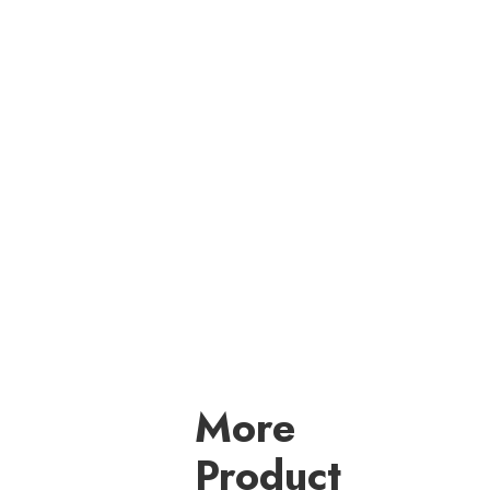
Suspendisse varius enim in eros elementum
tristique.
Aenean faucibus nibh et justo cursus id rutrum
lorem imperdiet. Nunc ut sem vitae risus
tristique posuere.
Duis cursus, mi quis viverra ornare, eros dolor
interdum nulla, ut.
More
Product